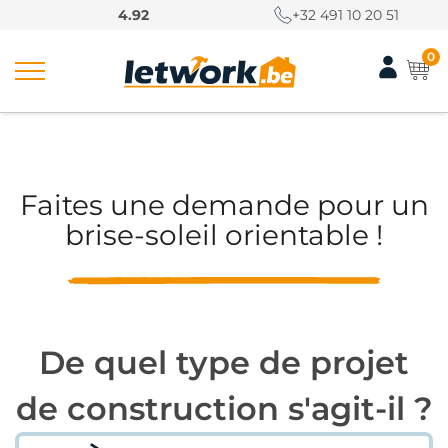
P
4.92
+32 491 10 20 51
a
s
0
s
e
r
Home
/
Demander une consultation
/
Demander un brise-
a
soleil orientable
u
c
Faites une demande pour un
o
brise-soleil orientable !
n
t
e
n
u
De quel type de projet
de construction s'agit-il ?