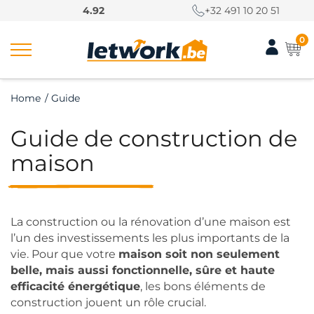
P
4.92
+32 491 10 20 51
a
s
0
s
e
r
Home
/
Guide
a
u
Guide de construction de
c
o
maison
n
t
e
n
La construction ou la rénovation d’une maison est
u
l’un des investissements les plus importants de la
vie. Pour que votre
maison soit non seulement
belle, mais aussi fonctionnelle, sûre et haute
efficacité énergétique
, les bons éléments de
construction jouent un rôle crucial.