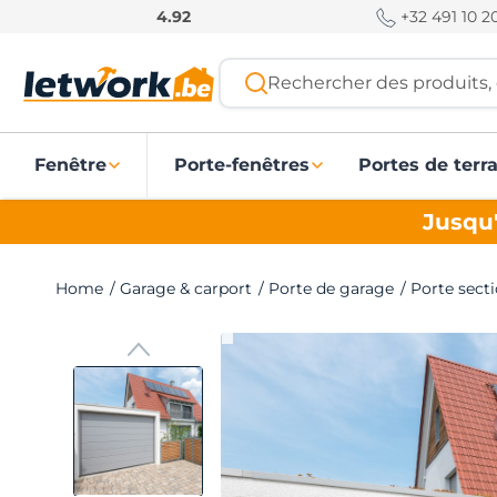
P
+32 491 10 20
4.92
a
s
Rechercher des produits, 
s
e
r
Fenêtre
Porte-fenêtres
Portes de terr
a
u
Jusqu'
c
o
n
Home
/
Garage & carport
/
Porte de garage
/
Porte sect
t
e
n
u