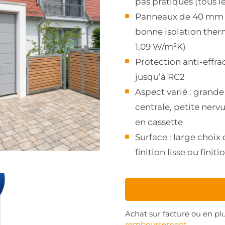
pas pratiques (tous l
Panneaux de 40 mm d
bonne isolation ther
1,09 W/m²K)
Protection anti-effra
jusqu’à RC2
Aspect varié : grande
centrale, petite ner
en cassette
Surface : large choix
finition lisse ou fini
Achat sur facture ou en plu
remboursement