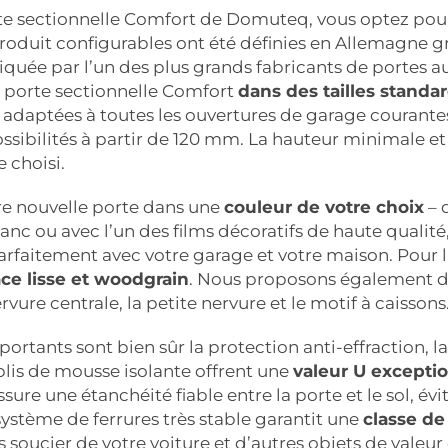
e sectionnelle Comfort de Domuteq, vous optez pour la
roduit configurables ont été définies en Allemagne g
iquée par l’un des plus grands fabricants de portes 
a porte sectionnelle Comfort
dans des tailles stand
, adaptées à toutes les ouvertures de garage courantes
sibilités à partir de 120 mm. La hauteur minimale 
e choisi.
re nouvelle porte dans une
couleur de votre choix
– 
lanc ou avec l’un des films décoratifs de haute qualit
arfaitement avec votre garage et votre maison. Pour 
ace lisse et woodgrain
. Nous proposons également da
rvure centrale, la petite nervure et le motif à caissons
ortants sont bien sûr la protection anti-effraction, la
is de mousse isolante offrent une
valeur U excepti
ssure une étanchéité fiable entre la porte et le sol, évi
système de ferrures très stable garantit une
classe de
 soucier de votre voiture et d’autres objets de valeur