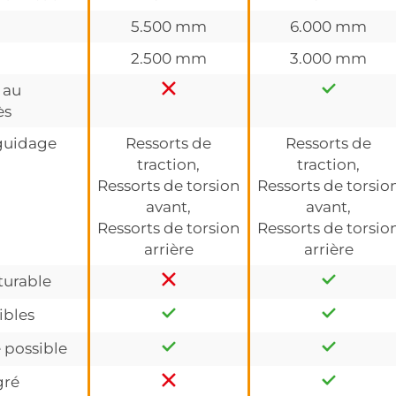
5.500 mm
6.000 mm
2.500 mm
3.000 mm
 au
ès
guidage
Ressorts de
Ressorts de
traction,
traction,
Ressorts de torsion
Ressorts de torsio
avant,
avant,
Ressorts de torsion
Ressorts de torsio
arrière
arrière
turable
ibles
 possible
gré