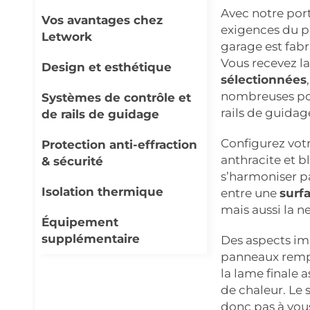
Avec notre port
Vos avantages chez
exigences du p
Letwork
garage est fabr
Vous recevez l
Design et esthétique
sélectionnées
nombreuses pos
Systèmes de contrôle et
rails de guidag
de rails de guidage
Configurez vot
Protection anti-effraction
anthracite et b
& sécurité
s’harmoniser p
Isolation thermique
entre une
surf
mais aussi la ne
Équipement
supplémentaire
Des aspects imp
panneaux rempl
la lame finale a
de chaleur. Le 
donc pas à vous