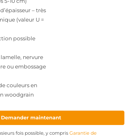
es 5-10 cm)
’épaisseur – très
mique (valeur U =
ction possible
 lamelle, nervure
vure ou embossage
 de couleurs en
tion woodgrain
Demander maintenant
sieurs fois possible, y compris
Garantie de