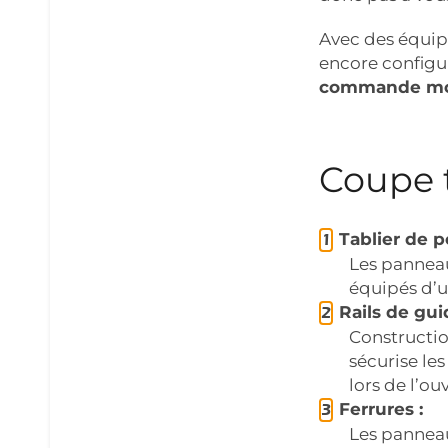
Avec des équipe
encore configur
commande mo
Coupe 
Tablier de po
Les pannea
équipés d’u
Rails de gui
Constructio
sécurise le
lors de l’ou
Ferrures :
Les panneau