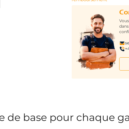
Co
Vous
dans
conf
s
+
te de base pour chaque g