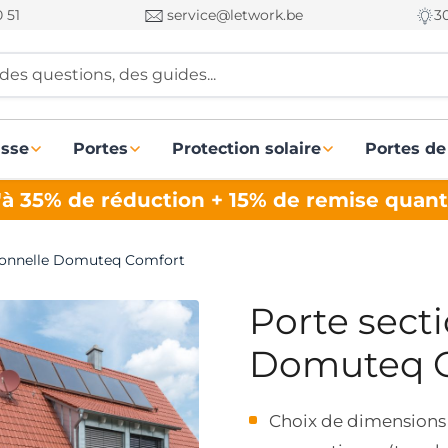
 51
service@letwork.be
3
des questions, des guides...
asse
Portes
Protection solaire
Portes de
à 35% de réduction + 15% de remise quant
ionnelle Domuteq Comfort
Porte sect
Domuteq 
Choix de dimensions 