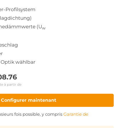
r-Profilsystem
lagdichtung)
medämmwerte (U
w
eschlag
er
 Optik wählbar
08.76
te à partir de 
Configurer maintenant
sieurs fois possible, y compris
Garantie de