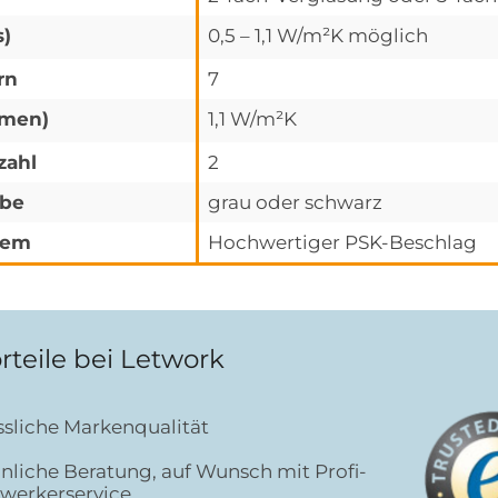
s)
0,5 – 1,1 W/m²K möglich
rn
7
hmen)
1,1 W/m²K
zahl
2
rbe
grau oder schwarz
tem
Hochwertiger PSK-Beschlag
rteile bei Letwork
ssliche Markenqualität
nliche Beratung, auf Wunsch mit Profi-
werkerservice