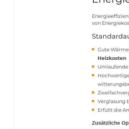
Energieeffizie
von Energiekos
Standardau
Gute Wärme
Heizkosten
Umlaufende 
Hochwertig
witterungsb
Zweifachver
Verglasung 
Erfüllt die 
Zusätzliche Op