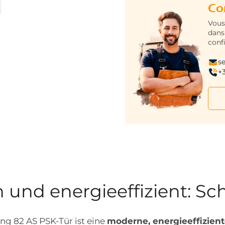
Co
Vous
dans
conf
s
+3
und energieeffizient: Sc
ng 82 AS PSK-Tür ist eine
moderne, energieeffizien