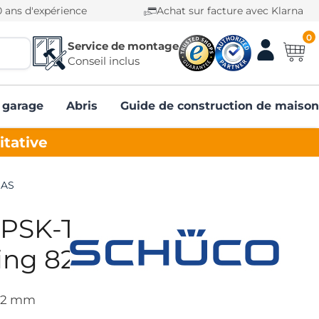
0 ans d'expérience
Achat sur facture avec Klarna
0
Service de montage
Conseil inclus
 garage
Abris
Guide de construction de maison
itative
 AS
-PSK-Tür
ing 82 AS
 82 mm