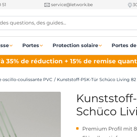
 51
service@letwork.be
3
des questions, des guides...
asse
Portes
Protection solaire
Portes de
à 35% de réduction + 15% de remise quant
e oscillo-coulissante PVC
/
Kunststoff-PSK-Tür Schüco Living 82
Kunststoff
Schüco Liv
Premium Profil mit