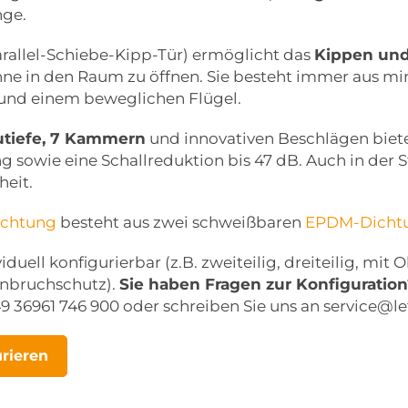
nge.
arallel-Schiebe-Kipp-Tür) ermöglicht das
Kippen und
hne in den Raum zu öffnen. Sie besteht immer aus m
und einem beweglichen Flügel.
tiefe, 7 Kammern
und innovativen Beschlägen biet
sowie eine Schallreduktion bis 47 dB. Auch in der 
heit.
ichtung
besteht aus zwei schweißbaren
EPDM-Dicht
ividuell konfigurierbar (z.B. zweiteilig, dreiteilig, mi
nbruchschutz).
Sie haben Fragen zur Konfiguration
49 36961 746 900 oder schreiben Sie uns an service@l
urieren