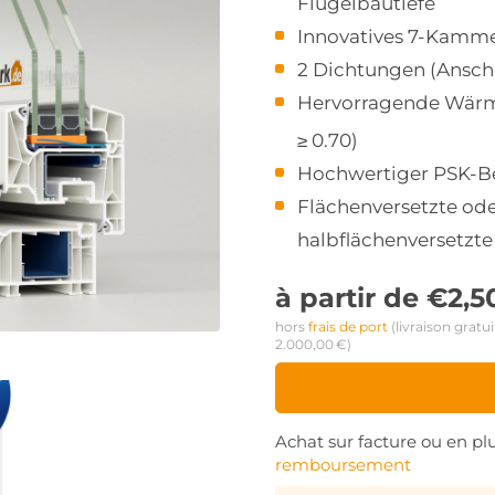
Flügelbautiefe
Innovatives 7-Kamme
2 Dichtungen (Ansch
Hervorragende Wär
≥ 0.70)
Hochwertiger PSK-B
Flächenversetzte od
halbflächenversetzte
à partir de
€
2,5
hors 
frais de port
 (livraison gratui
2.000,00 €)
Achat sur facture ou en plu
remboursement