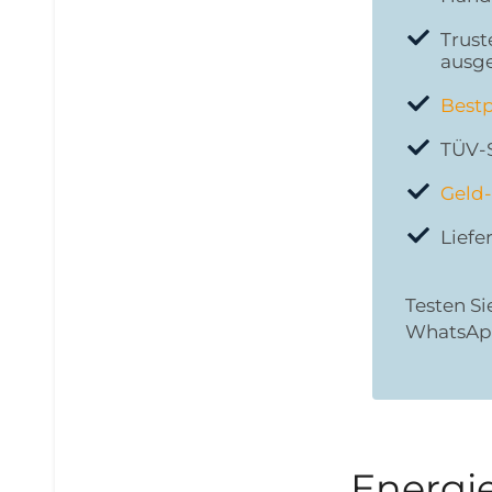
Trust
ausg
Bestp
TÜV-
Geld-
Liefe
Testen Si
WhatsApp
Energie