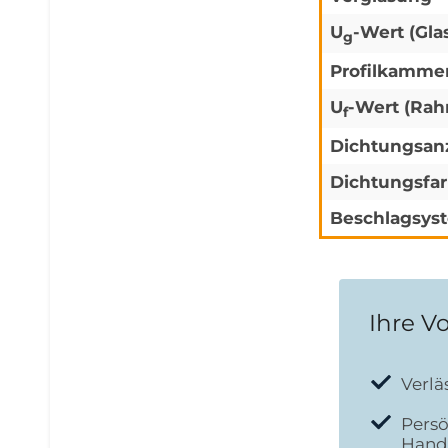
U
-Wert (Gla
g
Profilkamme
U
-Wert (Ra
f
Dichtungsan
Dichtungsfa
Beschlagsys
Ihre Vo
Verlä
Persö
Hand