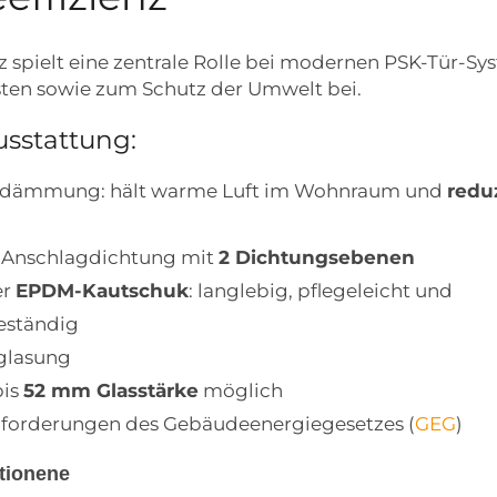
nz spielt eine zentrale Rolle bei modernen PSK-Tür-
ten sowie zum Schutz der Umwelt bei.
sstattung:
dämmung: hält warme Luft im Wohnraum und
reduz
Anschlagdichtung mit
2 Dichtungsebenen
er
EPDM-Kautschuk
: langlebig, pflegeleicht und
eständig
glasung
bis
52 mm Glasstärke
möglich
Anforderungen des Gebäudeenergiegesetzes (
GEG
)
tionene