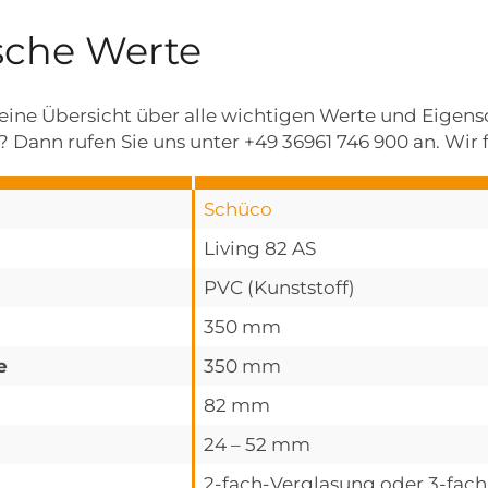
sche Werte
e eine Übersicht über alle wichtigen Werte und Eigen
 Dann rufen Sie uns unter +49 36961 746 900 an. Wir f
Schüco
Living 82 AS
PVC (Kunststoff)
350 mm
e
350 mm
82 mm
24 – 52 mm
2-fach-Verglasung oder 3-fac