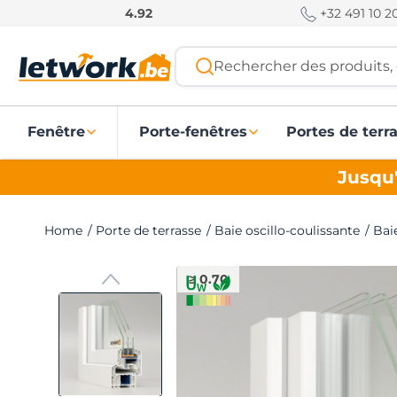
P
+32 491 10 20
4.92
a
s
Rechercher des produits, 
s
e
r
Fenêtre
Porte-fenêtres
Portes de terr
a
u
Jusqu'
c
o
n
Home
/
Porte de terrasse
/
Baie oscillo-coulissante
/
Bai
t
e
≥ 0.70
n
u