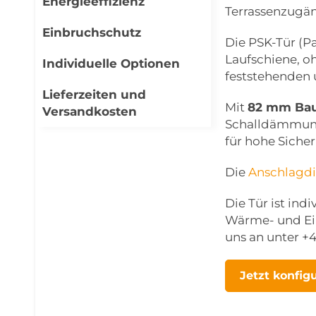
Energieeffizienz
Terrassenzugä
Einbruchschutz
Die PSK-Tür (P
Laufschiene, o
Individuelle Optionen
feststehenden 
Lieferzeiten und
Mit
82 mm Bau
Versandkosten
Schalldämmung 
für hohe Sicher
Die
Anschlagd
Die Tür ist ind
Wärme- und Ei
uns an unter +
Jetzt konfig