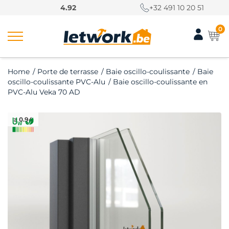
P
4.92
+32 491 10 20 51
a
s
0
s
e
r
Home
/
Porte de terrasse
/
Baie oscillo-coulissante
/
Baie
a
oscillo-coulissante PVC-Alu
/
Baie oscillo-coulissante en
u
PVC-Alu Veka 70 AD
c
o
≥ 0.94
n
t
e
n
u