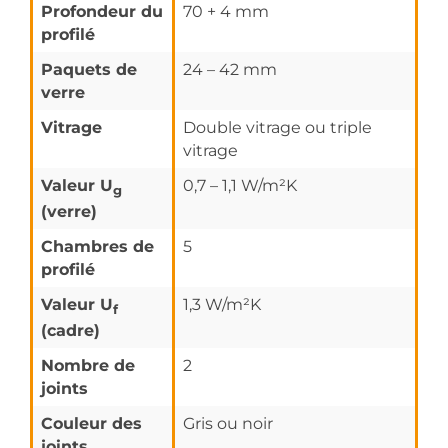
Profondeur du
70 + 4 mm
profilé
Paquets de
24 – 42 mm
verre
Vitrage
Double vitrage ou triple
vitrage
Valeur U
0,7 – 1,1 W/m²K
g
(verre)
Chambres de
5
profilé
Valeur U
1,3 W/m²K
f
(cadre)
Nombre de
2
joints
Couleur des
Gris ou noir
joints