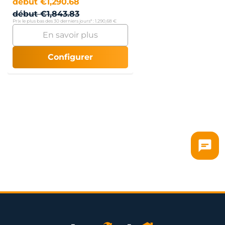
début
€
1,290.68
début
€
1,843.83
Prix le plus bas des 30 derniers jours* :
1.290,68 €
En savoir plus
Configurer