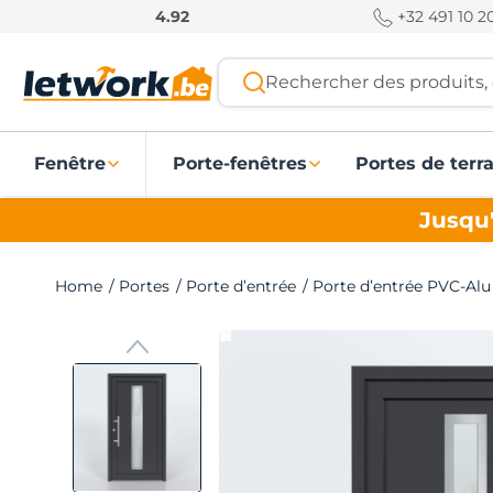
P
+32 491 10 20
4.92
a
s
Rechercher des produits, 
s
e
r
Fenêtre
Porte-fenêtres
Portes de terr
a
u
Jusqu'
c
o
n
Home
/
Portes
/
Porte d’entrée
/
Porte d’entrée PVC-Alu
t
e
n
u