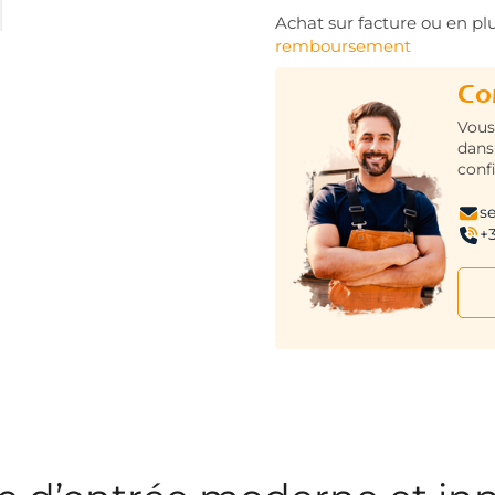
Achat sur facture ou en plu
remboursement
Co
Vous
dans
conf
s
+3