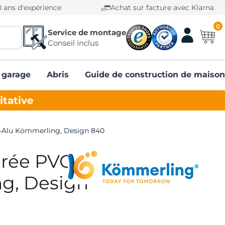
0 ans d'expérience
Achat sur facture avec Klarna
0
Service de montage
Conseil inclus
 garage
Abris
Guide de construction de maison
itative
C-Alu Kömmerling, Design 840
trée PVC-Alu
g, Design