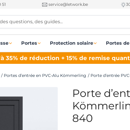
 51
service@letwork.be
3
des questions, des guides...
asse
Portes
Protection solaire
Portes de
à 35% de réduction + 15% de remise quant
/
Portes d’entrée en PVC-Alu Kömmerling
/
Porte d’entrée PV
Porte d’en
Kömmerlin
840