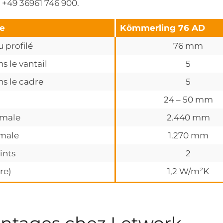
+49 36961 746 900.
te
Kömmerling 76 AD
 profilé
76 mm
 le vantail
5
s le cadre
5
24 – 50 mm
imale
2.440 mm
male
1.270 mm
ints
2
re)
1,2 W/m²K