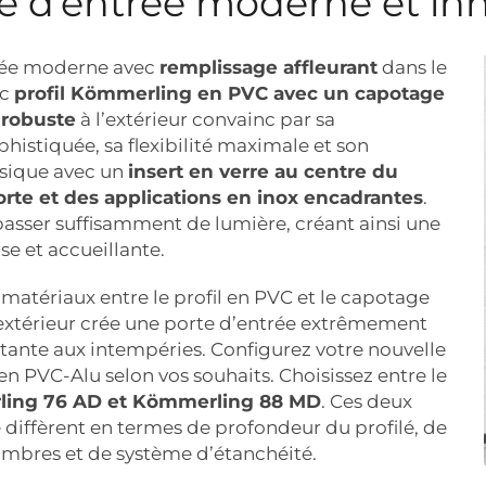
e d’entrée moderne et in
rée moderne avec
remplissage affleurant
dans le
ec
profil Kömmerling en PVC avec un capotage
 robuste
à l’extérieur convainc par sa
histiquée, sa flexibilité maximale et son
ssique avec un
insert en verre au centre du
porte et des applications en inox encadrantes
.
 passer suffisamment de lumière, créant ainsi une
e et accueillante.
atériaux entre le profil en PVC et le capotage
xtérieur crée une porte d’entrée extrêmement
stante aux intempéries. Configurez votre nouvelle
en PVC-Alu selon vos souhaits. Choisissez entre le
ling 76 AD et Kömmerling 88 MD
. Ces deux
e diffèrent en termes de profondeur du profilé, de
bres et de système d’étanchéité.