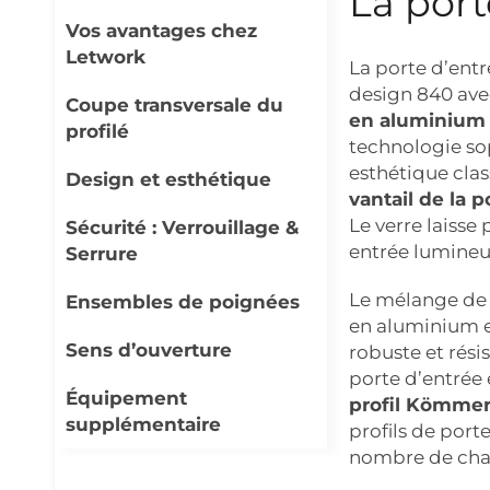
La port
Vos avantages chez
Letwork
La porte d’ent
design 840 av
Coupe transversale du
en aluminium
profilé
technologie sop
esthétique cla
Design et esthétique
vantail de la 
Le verre laisse
Sécurité : Verrouillage &
entrée lumineus
Serrure
Le mélange de m
Ensembles de poignées
en aluminium e
Sens d’ouverture
robuste et rési
porte d’entrée 
Équipement
profil Kömmer
supplémentaire
profils de port
nombre de cham