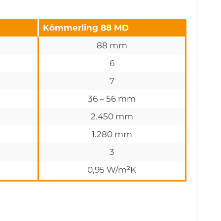
Kömmerling 88 MD
88 mm
6
7
36 – 56 mm
2.450 mm
1.280 mm
3
0,95 W/m²K