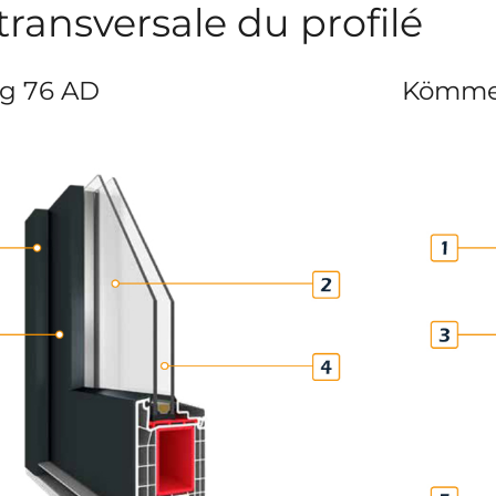
ransversale du profilé
g 76 AD
Kömme