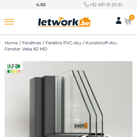
P
4.92
+32 491 10 20 51
a
s
0
s
e
r
Home
/
Fenêtres
/
Fenêtre PVC-Alu
/
Kunststoff-Alu-
a
Fenster Veka 82 MD
u
c
≥ 0.74
o
n
t
e
n
u