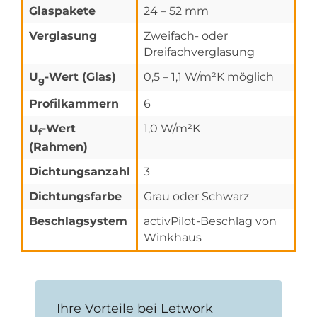
Glaspakete
24 – 52 mm
Verglasung
Zweifach- oder
Dreifachverglasung
U
-Wert (Glas)
0,5 – 1,1 W/m²K möglich
g
Profilkammern
6
U
-Wert
1,0 W/m²K
f
(Rahmen)
Dichtungsanzahl
3
Dichtungsfarbe
Grau oder Schwarz
Beschlagsystem
activPilot-Beschlag von
Winkhaus
Ihre Vorteile bei Letwork