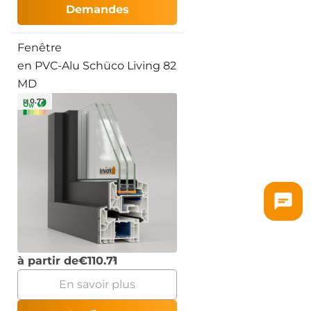
Demandes
Fenêtre
en PVC-Alu Schüco Living 82
MD
≥ 0.72
à partir de
€
110.71
En savoir plus