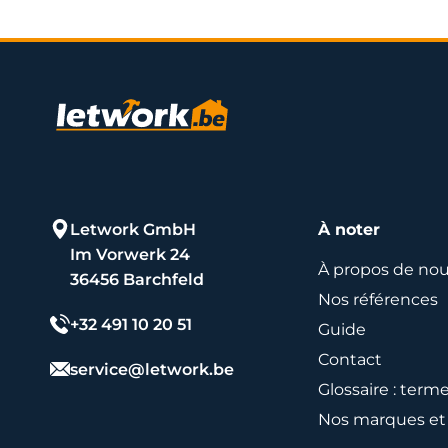
Letwork GmbH
À noter
Im Vorwerk 24
À propos de no
36456 Barchfeld
Nos références
+32 491 10 20 51
Guide
Contact
service@letwork.be
Glossaire : term
Nos marques et 