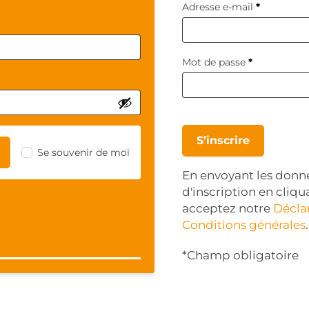
O
Adresse e-mail
*
b
l
i
O
Mot de passe
*
g
b
a
l
t
i
o
g
i
a
r
S’inscrire
t
e
Se souvenir de moi
o
En envoyant les donné
i
d'inscription en cliqu
r
e
acceptez notre
Déclar
Conditions générales
.
*Champ obligatoire