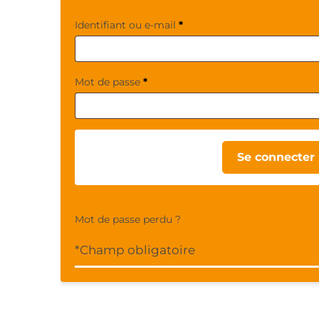
O
Identifiant ou e-mail
*
b
l
i
O
Mot de passe
*
g
b
a
l
t
i
o
g
i
a
Se connecter
r
t
e
o
i
r
Mot de passe perdu ?
e
*Champ obligatoire