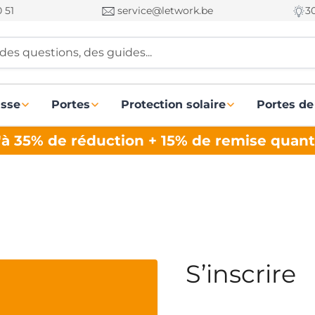
 51
service@letwork.be
3
des questions, des guides...
asse
Portes
Protection solaire
Portes de
à 35% de réduction + 15% de remise quant
S’inscrire