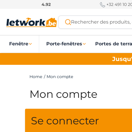
P
+32 491 10 20
4.92
a
s
Rechercher des produits, 
s
e
r
Fenêtre
Porte-fenêtres
Portes de terr
a
u
Jusqu'
c
o
n
Home
/
Mon compte
t
e
Mon compte
n
u
Se connecter