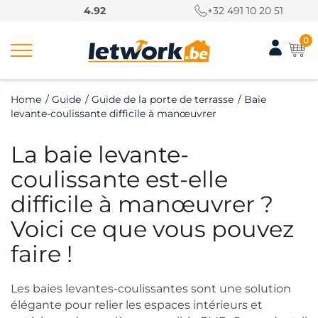
P
4.92
+32 491 10 20 51
a
s
0
s
e
r
Home
/
Guide
/
Guide de la porte de terrasse
/
Baie
a
levante-coulissante difficile à manœuvrer
u
c
La baie levante-
o
n
coulissante est-elle
t
difficile à manœuvrer ?
e
n
Voici ce que vous pouvez
u
faire !
Les baies levantes-coulissantes sont une solution
élégante pour relier les espaces intérieurs et