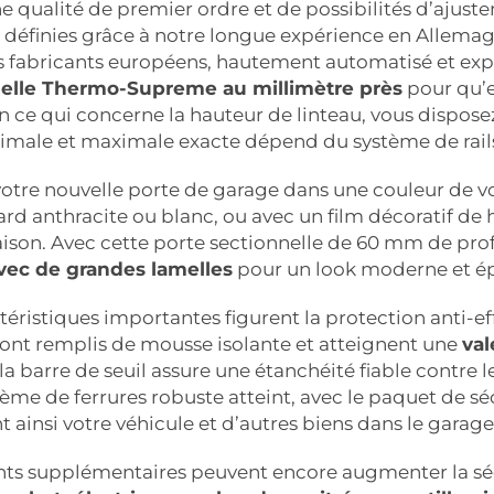
 qualité de premier ordre et de possibilités d’ajust
 définies grâce à notre longue expérience en Allemag
s fabricants européens, hautement automatisé et ex
nelle Thermo-Supreme au millimètre près
pour qu’e
n ce qui concerne la hauteur de linteau, vous dispos
imale et maximale exacte dépend du système de rails
otre nouvelle porte de garage dans une couleur de vo
rd anthracite ou blanc, ou avec un film décoratif de h
aison. Avec cette porte sectionnelle de 60 mm de pr
avec de grandes lamelles
pour un look moderne et ép
téristiques importantes figurent la protection anti-effr
ont remplis de mousse isolante et atteignent une
val
 la barre de seuil assure une étanchéité fiable contre l
tème de ferrures robuste atteint, avec le paquet de sé
 ainsi votre véhicule et d’autres biens dans le garage
s supplémentaires peuvent encore augmenter la sécuri