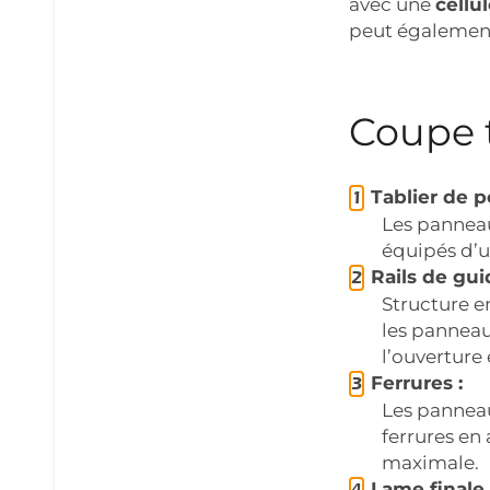
avec une
cellu
peut également
Coupe 
Tablier de po
Les panneau
équipés d’u
Rails de gui
Structure e
les panneau
l’ouverture 
Ferrures :
Les panneau
ferrures en 
maximale.
Lame finale 