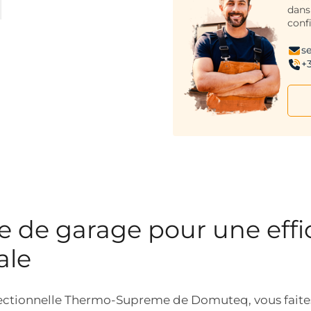
dans
conf
s
+3
e de garage pour une effi
ale
sectionnelle Thermo-Supreme de Domuteq, vous faites 