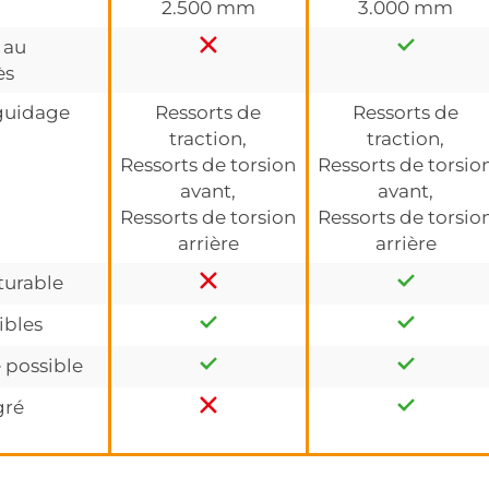
2.500 mm
3.000 mm
 au
ès
guidage
Ressorts de
Ressorts de
traction,
traction,
Ressorts de torsion
Ressorts de torsio
avant,
avant,
Ressorts de torsion
Ressorts de torsio
arrière
arrière
turable
ibles
 possible
gré