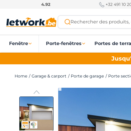
P
+32 491 10 20
4.92
a
s
Rechercher des produits, 
s
e
r
Fenêtre
Porte-fenêtres
Portes de terr
a
u
Jusqu'
c
o
n
Home
/
Garage & carport
/
Porte de garage
/
Porte sec
t
e
n
u