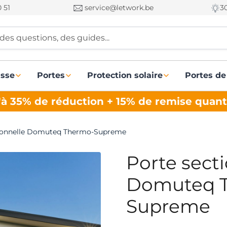
 51
service@letwork.be
3
des questions, des guides...
asse
Portes
Protection solaire
Portes de
à 35% de réduction + 15% de remise quant
tionnelle Domuteq Thermo-Supreme
Porte sect
Domuteq 
Supreme