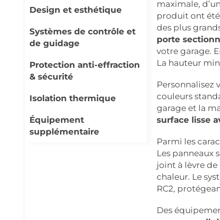
maximale, d’une
Design et esthétique
produit ont été
des plus grand
Systèmes de contrôle et
porte section
de guidage
votre garage. E
La hauteur min
Protection anti-effraction
& sécurité
Personnalisez v
couleurs standa
Isolation thermique
garage et la m
Équipement
surface lisse 
supplémentaire
Parmi les carac
Les panneaux s
joint à lèvre de
chaleur. Le sys
RC2, protégeant
Des équipement