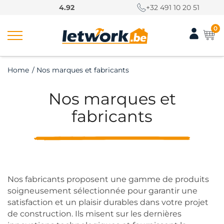
P
4.92
+32 491 10 20 51
a
s
0
s
e
r
Home
/
Nos marques et fabricants
a
u
Nos marques et
c
o
fabricants
n
t
e
n
u
Nos fabricants proposent une gamme de produits
soigneusement sélectionnée pour garantir une
satisfaction et un plaisir durables dans votre projet
de construction. Ils misent sur les dernières