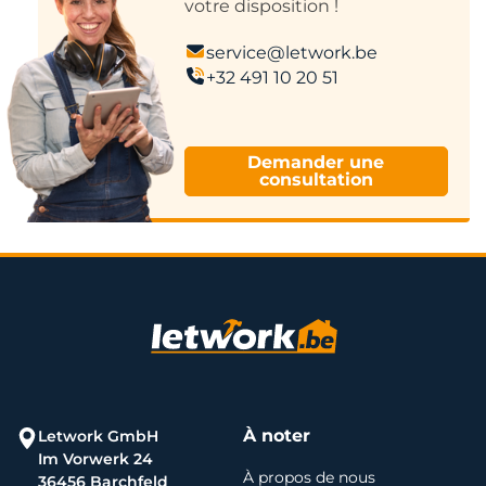
votre disposition !
service@letwork.be
+32 491 10 20 51
Demander une
consultation
À noter
Letwork GmbH
Im Vorwerk 24
À propos de nous
36456 Barchfeld