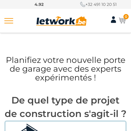
P
4.92
+32 491 10 20 51
a
s
0
s
e
r
Home
/
Demander une consultation
/
Demander une porte
a
de garage
u
c
Planifiez votre nouvelle porte
o
de garage avec des experts
n
expérimentés !
t
e
n
u
De quel type de projet
de construction s'agit-il ?