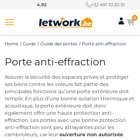
P
4.92
+32 491 10 20 51
a
s
0
s
e
r
Home
/
Guide
/
Guide des portes
/
Porte anti-effraction
a
u
Porte anti-effraction
c
o
n
Assurer la sécurité des espaces privés et protéger
t
ses biens contre les voleurs fait partie des
e
principales fonctions qu’une porte extérieure doit
n
remplir. En plus d’une bonne isolation thermique et
u
acoustique, la porte extérieure doit donc
également offrir une haute protection anti-
effraction. Les portes avec une bonne protection
anti-effraction sont peu attrayantes pour les
cambrioleurs, car leur
ouverture non autorisée