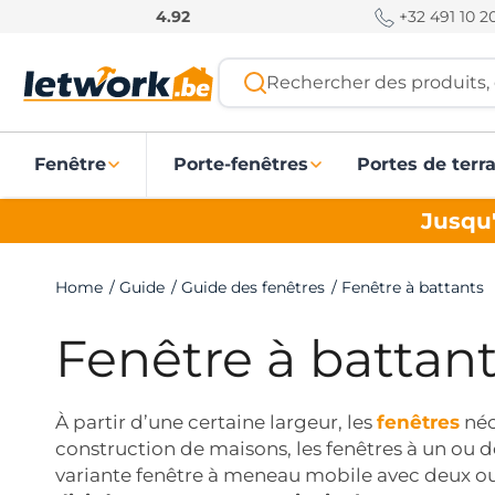
P
+32 491 10 20
4.92
a
s
Rechercher des produits, 
s
e
r
Fenêtre
Porte-fenêtres
Portes de terr
a
u
Jusqu'
c
o
n
Home
/
Guide
/
Guide des fenêtres
/
Fenêtre à battants
t
e
Fenêtre à battan
n
u
À partir d’une certaine largeur, les
fenêtres
néc
construction de maisons, les fenêtres à un ou d
variante fenêtre à meneau mobile avec deux o