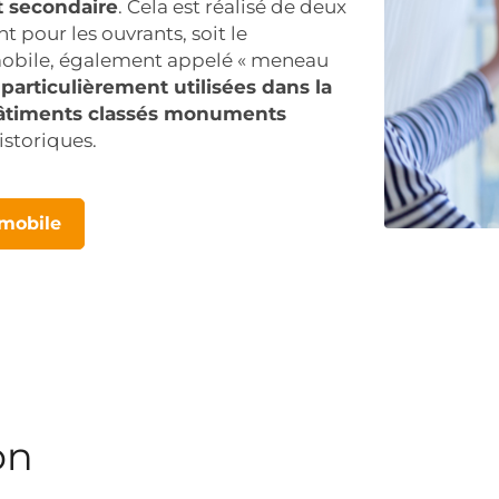
t secondaire
. Cela est réalisé de deux
 pour les ouvrants, soit le
mobile, également appelé « meneau
t
particulièrement utilisées dans la
 bâtiments classés monuments
istoriques.
 mobile
on