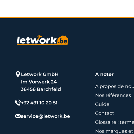
Letwork GmbH
À noter
Im Vorwerk 24
À propos de no
36456 Barchfeld
Nos références
+32 491 10 20 51
Guide
Contact
service@letwork.be
Glossaire : term
Nos marques et 