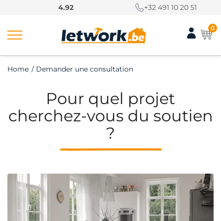
P
4.92
+32 491 10 20 51
a
s
0
s
e
r
Home
/
Demander une consultation
a
u
Pour quel projet
c
o
cherchez-vous du soutien
n
?
t
e
n
u